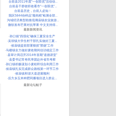
台前县2011年度“一创双优”活动动...
台前县干群收听收看市“一创双优”...
台前县历史，台前人必知！
我区5844份样品“瘦肉精”检测全部...
沟域经济典型助推琉璃庙镇农业旅游...
微软发布芒果对抗苹果 中文支持得...
最新新闻资讯
·
孙口镇“四强化”确保三夏安全生产
·
吴坝镇大学生村干部扎实做好三夏...
·
侯庙镇提前部署狠抓“禁烧”工作
·
马楼镇全力做好麦收期间信访稳定工作
·
县审计局召开2014年首期“道德讲堂”
·
县委书记常奇民率团赴外省市考察
·
孙口镇积极谋划小麦秸秆综合利用工作
·
侯庙镇扎实完成群众路线第一环节工作
·
侯庙镇和谐大道进展顺利
·
后方乡玉米种肥同播项目进入群众...
最新论坛帖子