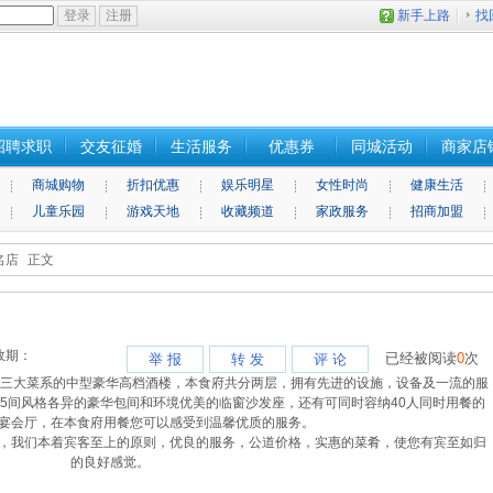
新手上路
找
招聘求职
交友征婚
生活服务
优惠券
同城活动
商家店
商城购物
折扣优惠
娱乐明星
女性时尚
健康生活
儿童乐园
游戏天地
收藏频道
家政服务
招商加盟
名店
正文
期：
已经被阅读
0
次
举 报
转 发
评 论
三大菜系的中型豪华高档酒楼，本食府共分两层，拥有先进的设施，设备及一流的服
5间风格各异的豪华包间和环境优美的临窗沙发座，还有可同时容纳40人同时用餐的
V宴会厅，在本食府用餐您可以感受到温馨优质的服务。
，我们本着宾客至上的原则，优良的服务，公道价格，实惠的菜肴，使您有宾至如归
的良好感觉。