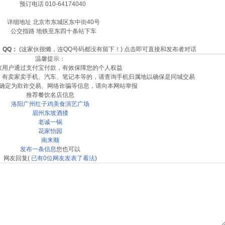
预订电话 010-64174040
详细地址 北京市东城区东中街40号
公交指路 地铁至东四十条站下车
QQ：
(这家伙很懒，连QQ号码都没有留下！)
点击即可直接和发布者对话
温馨提示：
议用户通过支付宝付款，有效保障您的个人权益
。有卖家卖手机、汽车、笔记本等的，请查询手机归属地以确保是同城交易
确定为欺诈交易、网络诈骗等信息，请向本网站举报
推荐餐饮名店信息
洛阳广州红子鸡美食演艺广场
眉州东坡酒搂
老诚一锅
花家怡园
南来顺
发布一条信息
您也可以
网友回复
(
已有
0
位网友发表了看法
)