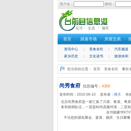
用户名：
密码：
首页
跳蚤市场
房屋交易
资讯中心
美食名吃
汽车频道
家乡历史
文化读书
旅游休闲
您当前的位置：
首页
美食名吃
餐饮
尚秀食府
信息编号：
4369
发布时间：2010-06-10 发布者：
晴天
有效
北京尚秀食府是一家汇集了川菜、鲁菜、粤菜
务和厨师队伍，一层是时尚高雅环境，二层有
全功能豪华KT
不论您的朋友聚会、宴请、婚庆、生日聚餐