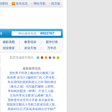
回密码
发布信息
网站导航
留言板
铺
8922767
网站服务热线：
摄影美图
教育培训
股市行情
创业致富
农业天地
万年历
配置您偏爱的颜色：
最新推荐信息
变性男子怀孕上瘾自然分娩第三胎
热身赛-皇马3-2穆帅开门红 C罗传射...
夹在强悍的老妈和老公之间 我好难过
《暮光之城》完结篇拦腰斩 上部明...
李幼斌加盟演《师傅》 打造工人版...
王珞丹李光洁要演“山楂树” 双方...
贾静雯夺女官司今开庭 前夫扬言将...
我国第五颗北斗导航卫星成功进入预...
美国40位亿万富翁承诺捐出过半财产