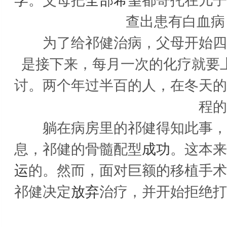
学
。父母把
全部希望
都寄托在儿子
查出患有白血病
为了给祁健治病，父母开始四处
是接下来，每月一次的化疗就要
讨。两个年过半百的人，在冬天的
程的
躺在病房里的祁健得知此事，不
息，祁健的骨髓配型
成功
。这本来
运
的。然而，面对巨额的移植手术
祁健决定
放弃
治疗，并开始拒绝打