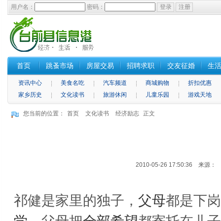
用户名：
密码：
首页
跳蚤市场
房屋交易
招聘求职
交友征婚
生
资讯中心
美食名吃
汽车频道
商城购物
折扣优惠
家乡历史
文化读书
旅游休闲
儿童乐园
游戏天地
您当前的位置：
首页
文化读书
经济励志
正文
2010-05-26 17:50:36 来源
祁健是家里的独子，
父母
都是下岗