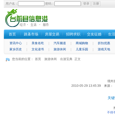
用户名：
密码：
首页
跳蚤市场
房屋交易
招聘求职
交友征婚
生
资讯中心
美食名吃
汽车频道
商城购物
折扣优惠
家乡历史
文化读书
旅游休闲
儿童乐园
游戏天地
您当前的位置：
首页
旅游休闲
出游宝典
正文
境外
2010-05-29 13:45:39 来
关键
不得