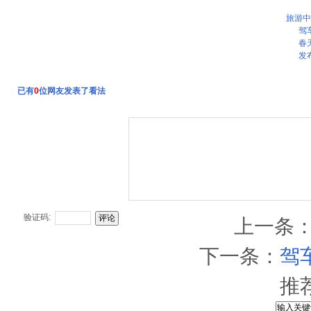
旅游中
驾
春
发
已有
0
位网友发表了看法
验证码:
上一条
下一条：
驾
推