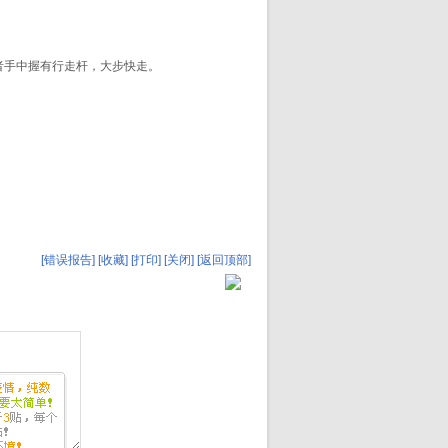
者手中握有行走杆，大步快走。
[错误报告]
[收藏]
[打印]
[关闭]
[返回顶部]