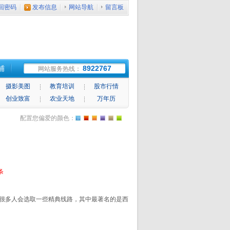
回密码
发布信息
网站导航
留言板
铺
8922767
网站服务热线：
摄影美图
教育培训
股市行情
创业致富
农业天地
万年历
配置您偏爱的颜色：
条
长，很多人会选取一些精典线路，其中最著名的是
西