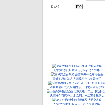
验证码:
驴友穷游欧洲 吃喝玩乐经济游全攻略
雪域高原自驾游 去西藏开什么车最合适
消夏避暑卸去负担 端午以三日之名逃离京城
纵情端午独恋登山 北京周边一二三日线路...
驴友穷游欧洲 吃喝玩乐经济游全攻略