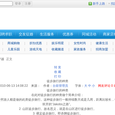
新手上路
找
招聘求职
交友征婚
生活服务
优惠券
同城活动
商家店
商城购物
折扣优惠
娱乐明星
女性时尚
健康生活
儿童乐园
游戏天地
收藏频道
家政服务
招商加盟
穿越
正文
转 发
收 藏
打 印
徒步旅行的种类
2010-06-13 14:08:22 来源： 作者：
台前管理员
字体：
大
中
小
网友评论
0
徒步旅行的种类
在此对徒步
旅行
的种类做个简单介绍：
远足。不少穷游人都是做的此类徒步旅行。这种徒步旅行一般持续数天或是几周，距离比较
班牙
的“Jakobs之路”。
2. 山区徒步旅行。故名思义，就是在山区进行徒步旅行。
3. 裸足徒步旅行。即赤脚徒步旅行。