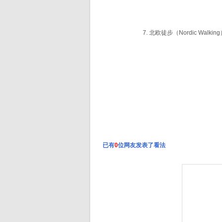
7.
北欧
徒步（Nordic W
已有
0
位网友发表了看法