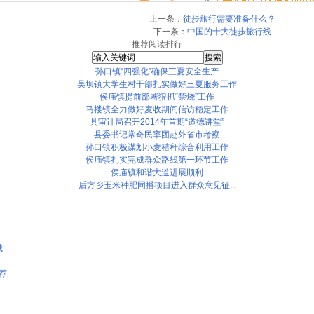
上一条：
徒步旅行需要准备什么？
下一条：
中国的十大徒步旅行线
推荐阅读排行
孙口镇“四强化”确保三夏安全生产
吴坝镇大学生村干部扎实做好三夏服务工作
侯庙镇提前部署狠抓“禁烧”工作
马楼镇全力做好麦收期间信访稳定工作
县审计局召开2014年首期“道德讲堂”
县委书记常奇民率团赴外省市考察
孙口镇积极谋划小麦秸秆综合利用工作
侯庙镇扎实完成群众路线第一环节工作
侯庙镇和谐大道进展顺利
后方乡玉米种肥同播项目进入群众意见征...