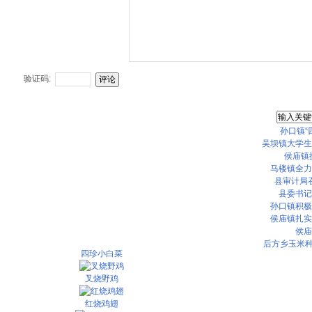
酸菜鱼
小鸡炖蘑菇
正宗羊汤绘面，十年老店丁桥单县羊汤
验证码:
咸肉蒸豆腐
重庆江湖菜：跳水鱼片
孙口镇“
吴坝镇大学生
[新疆菜]新疆大盘鸡
侯庙镇
马楼镇全力
[粤菜]清蒸鲈鱼
县审计局召
县委书记
干锅田鸡
孙口镇积极
侯庙镇扎实
烧烤小谈
侯庙
后方乡玉米种
四珍小白菜
叉烧野鸡
红烧鸡翅