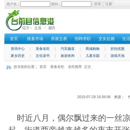
用户名：
密码：
首页
跳蚤市场
房屋交易
招聘求职
交友征婚
生
资讯中心
美食名吃
汽车频道
商城购物
折扣优惠
家乡历史
文化读书
旅游休闲
儿童乐园
游戏天地
您当前的位置：
首页
美食名吃
名吃推荐
正文
2010-07-28 19:36:06 来源：
时近八月，偶尔飘过来的一丝凉