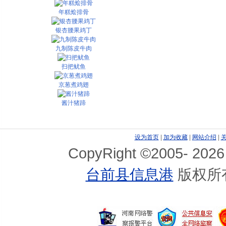
年糕烩排骨
银杏腰果鸡丁
九制陈皮牛肉
扫把鱿鱼
京葱煮鸡翅
酱汁猪蹄
金沙冬瓜条
设为首页
|
加为收藏
|
网站介绍
|
CopyRight ©2005-
2026
台前县信息港
版权所