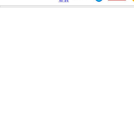
粘面墩
酸菜鱼
小鸡炖蘑菇
正宗羊汤绘面，十年老店丁桥单县羊汤
咸肉蒸豆腐
重庆江湖菜：跳水鱼片