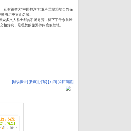
，还有被誉为“中国鹤湖”的亚洲重要湿地自然保
安徽省历史文化名城。
等众多文人雅士都曾驻足寻芳，留下了千余首脍
观交相辉映，是理想的旅游休闲度假胜地。
[错误报告]
[收藏]
[打印]
[关闭]
[返回顶部]