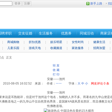
新手上路
找
招聘求职
交友征婚
生活服务
优惠券
同城活动
商家店
商城购物
折扣优惠
娱乐明星
女性时尚
健康生活
儿童乐园
游戏天地
收藏频道
家政服务
招商加盟
景点
正文
转 发
收 藏
打 印
安徽——池州
2010-08-05 16:02:52 来源： 作者：
一一
字体：
大
中
小
网友评论
0
条
安徽——池州
家来说是耳熟能详，但是对于池州这个地名，知晓的人并不多。而著名的九华山便是
大佛教圣地之一的九华山不仅自然景色秀美，是国家4A级风景名胜区，而且佛教文化
性佛教道场。