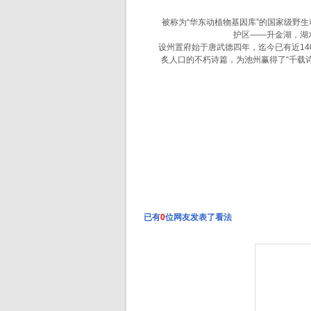
被称为“华东动植物基因库”的国家级野生动植
护区——升金湖，湖
设州置府始于唐武德四年，迄今已有近140
炙人口的不朽诗篇，为池州赢得了“千载
已有
0
位网友发表了看法