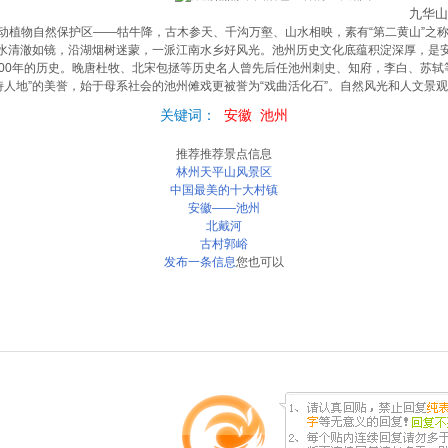
九华山
物自然保护区——牯牛降，古木参天、千沟万壑、山水相映，素有“第二黄山”之称
水清澈如镜，沿湖烟树迷蒙，一派江南水乡好风光。池州历史文化底蕴积淀深厚，是
0年的历史。晚唐杜牧、北宋包拯等历史名人曾先后任池州刺史、知府，李白、苏轼
诗人地”的美誉，始于母系社会的池州傩戏更被誉为“戏曲活化石”。自然风光和人文景
关键词：
安徽
池州
推荐推荐景点信息
林州天平山风景区
中国最美的十大村镇
安徽——池州
北戴河
古村郭峪
发布一条信息
您也可以