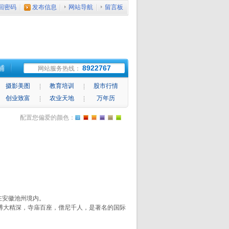
回密码
发布信息
网站导航
留言板
铺
8922767
网站服务热线：
摄影美图
教育培训
股市行情
创业致富
农业天地
万年历
配置您偏爱的颜色：
在安徽池州境内。
博大精深，寺庙百座，僧尼千人，是著名的国际