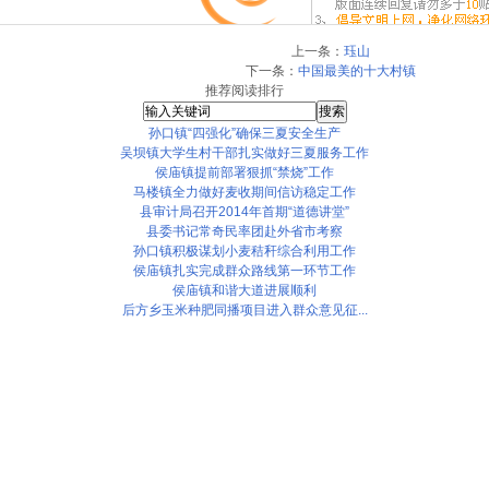
上一条：
珏山
下一条：
中国最美的十大村镇
推荐阅读排行
孙口镇“四强化”确保三夏安全生产
吴坝镇大学生村干部扎实做好三夏服务工作
侯庙镇提前部署狠抓“禁烧”工作
马楼镇全力做好麦收期间信访稳定工作
县审计局召开2014年首期“道德讲堂”
县委书记常奇民率团赴外省市考察
孙口镇积极谋划小麦秸秆综合利用工作
侯庙镇扎实完成群众路线第一环节工作
侯庙镇和谐大道进展顺利
后方乡玉米种肥同播项目进入群众意见征...