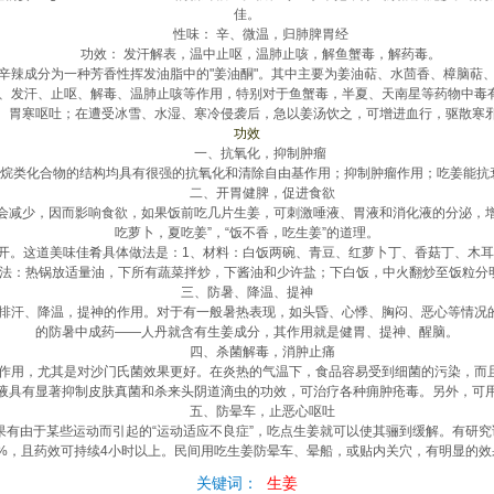
佳。
性味： 辛、微温，归肺脾胃经
功效： 发汗解表，温中止呕，温肺止咳，解鱼蟹毒，解药毒。
成分为一种芳香性挥发油脂中的"姜油酮"。其中主要为姜油萜、水茴香、樟脑萜
发汗、止呕、解毒、温肺止咳等作用，特别对于鱼蟹毒，半夏、天南星等药物中毒
、胃寒呕吐；在遭受冰雪、水湿、寒冷侵袭后，急以姜汤饮之，可增进血行，驱散寒
功效
一、抗氧化，抑制肿瘤
化合物的结构均具有很强的抗氧化和清除自由基作用；抑制肿瘤作用；吃姜能抗衰
二、开胃健脾，促进食欲
少，因而影响食欲，如果饭前吃几片生姜，可刺激唾液、胃液和消化液的分泌，增
吃萝卜，夏吃姜”，“饭不香，吃生姜”的道理。
这道美味佳肴具体做法是：1、材料：白饭两碗、青豆、红萝卜丁、香菇丁、木耳
做法：热锅放适量油，下所有蔬菜拌炒，下酱油和少许盐；下白饭，中火翻炒至饭粒
三、防暑、降温、提神
汗、降温，提神的作用。对于有一般暑热表现，如头昏、心悸、胸闷、恶心等情况的
的防暑中成药——人丹就含有生姜成分，其作用就是健胃、提神、醒脑。
四、杀菌解毒，消肿止痛
用，尤其是对沙门氏菌效果更好。在炎热的气温下，食品容易受到细菌的污染，而且
液具有显著抑制皮肤真菌和杀来头阴道滴虫的功效，可治疗各种痈肿疮毒。另外，可
五、防晕车，止恶心呕吐
由于某些运动而引起的“运动适应不良症”，吃点生姜就可以使其骊到缓解。有研究
%，且药效可持续4小时以上。民间用吃生姜防晕车、晕船，或贴内关穴，有明显的效
关键词：
生姜