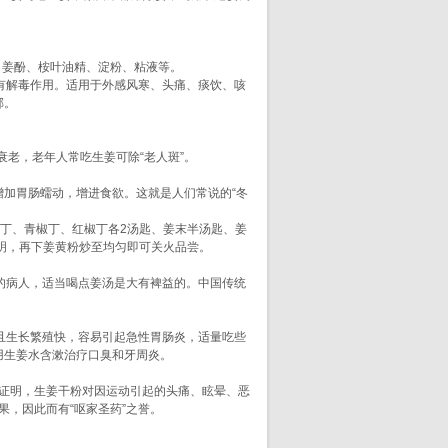
、姜酚、桉叶油精、淀粉、粘液等。
有解毒作用。适用于外感风寒、头痛、痰饮、咳
邪。
老，老年人常吃生姜可除“老人斑”。
加胃肠蠕动，增进食欲。这就是人们常说的“冬
丁、青椒丁、红椒丁各2汤匙、姜末半汤匙、姜
分明，再下姜黄粉炒至均匀即可关火品尝。
病人，适当喝点姜汤是大有裨益的。中国传统
生长繁殖快，容易引起急性胃肠炎，适量吃些
用生姜水含漱治疗口臭和牙周炎。
证明，生姜干粉对因运动引起的头痛、眩晕、恶
果，因此而有“呕家圣药”之誉。