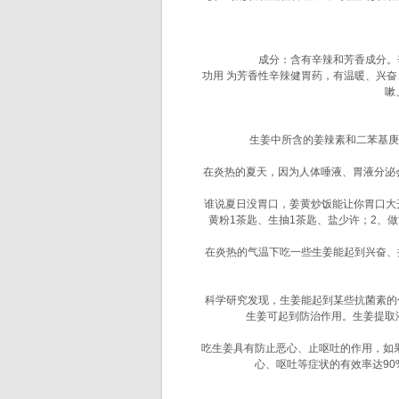
成分：含有辛辣和芳香成分。辛辣
功用 为芳香性辛辣健胃药，有温暖、兴奋、
嗽
生姜中所含的姜辣素和二苯基庚烷类
在炎热的夏天，因为人体唾液、胃液分泌会减
谁说夏日没胃口，姜黄炒饭能让你胃口大开。
黄粉1茶匙、生抽1茶匙、盐少许；2、
在炎热的气温下吃一些生姜能起到兴奋、排
科学研究发现，生姜能起到某些抗菌素的作
生姜可起到防治作用。生姜提取
吃生姜具有防止恶心、止呕吐的作用，如果有
心、呕吐等症状的有效率达90