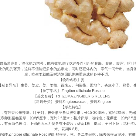
胃肠道充血，消化能力增强，能有效地治疗吃过多而引起的腹胀、腹痛、腹泻、呕吐等
上的毛孔张开，这样不但能把多余的热带走，同时还把体内的、寒气一同带出。当身
后，吃生姜就能及时消除因肌体寒重造成的各种不适。
【物种名称】姜
名异名】 生姜、姜皮、姜、姜根、百辣云、勾装指、因地辛、炎凉小子、鲜姜、生
【拉丁学名】 Zingiber officinale Roscoe
【英文名称】 RHIZOMA ZINGIBERIS RECENS
【科属分类】 姜科Zingiberaceae、姜属Zingiber
【形态特征】
芳香和辛辣味。叶子列，披钍形至条状披针形，长15-30厘米，宽约2厘米，先
序卵形至椭圆形，长约5厘米，宽约2.5厘米；苞片卵形，淡绿色；花稠密，长约2.5
，有黄白色斑点，下部两面三刀侧各有小裂片；雄蕊1枚，挺出，子房下位；花柱丝状
米。花期6-8月。
ngiber officinale Rosc.的新鲜根茎。秋、冬二季采挖，除去须根及泥