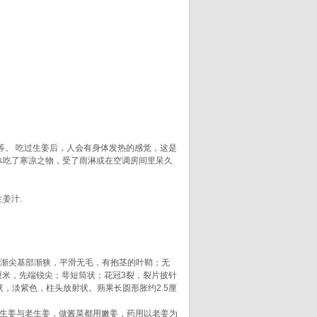
。 吃过生姜后，人会有身体发热的感觉，这是
体吃了寒凉之物，受了雨淋或在空调房间里呆久
姜汁.
端渐尖基部渐狭，平滑无毛，有抱茎的叶鞘；无
厘米，先端锐尖；萼短筒状；花冠3裂，裂片披针
，淡紫色，柱头放射状。蒴果长圆形胀约2.5厘
沙。有嫩生姜与老生姜，做酱菜都用嫩姜，药用以老姜为