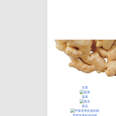
生姜
菠菜
黄瓜
芦荟营养价值剖析