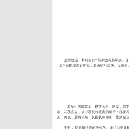
生姜性温，其特有的“”能刺激胃肠黏膜，使
因为它能使血管扩张，血液循环加快，促使身
【别
多年生宿根草本。根茎肉质，肥厚，扁平，有
柄。花茎直立，被以覆瓦状疏离的鳞片；穗状花
形，黄色，唇瓣较短，长圆状倒卵形，呈淡紫色
生姜： 指姜属植物的块根茎。该品为姜属植物姜Zi