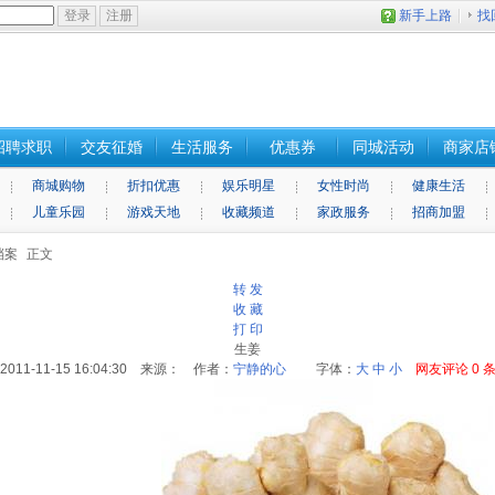
新手上路
找
招聘求职
交友征婚
生活服务
优惠券
同城活动
商家店
商城购物
折扣优惠
娱乐明星
女性时尚
健康生活
儿童乐园
游戏天地
收藏频道
家政服务
招商加盟
档案
正文
转 发
收 藏
打 印
生姜
2011-11-15 16:04:30 来源： 作者：
宁静的心
字体：
大
中
小
网友评论
0