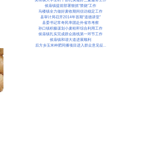
侯庙镇提前部署狠抓“禁烧”工作
马楼镇全力做好麦收期间信访稳定工作
县审计局召开2014年首期“道德讲堂”
县委书记常奇民率团赴外省市考察
孙口镇积极谋划小麦秸秆综合利用工作
侯庙镇扎实完成群众路线第一环节工作
侯庙镇和谐大道进展顺利
后方乡玉米种肥同播项目进入群众意见征...